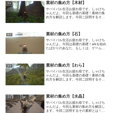
のブーツが作れるように...
素材の集め方【木材】
素材
サバイバル生活お疲れ様です。しゃけち
ゃんだよ。今回も基礎の基礎！素材の集
め方を解説します。今回ご説明するその
素材とは！木材！素手（生まれたままの
姿）で集めることができるよ。素材の集
め方【わら】の記事でも説明済ですが素
手で木をR２で叩けば手に...
素材の集め方【石】
素材
サバイバル生活お疲れ様です。しゃけち
ゃんだよ。今回は基礎の基礎！arkを始め
たばかりのあなた、もしくは、ゲームを
起動したものの、なにをどうしたらよい
かわからないあなたに、素材の集め方を
解説します。まずは石！素手（生まれた
ままの姿）で拾うこと...
素材の集め方【わら】
素材
サバイバル生活お疲れ様です。しゃけち
ゃんだよ。今回も基礎の基礎！素材の集
め方を解説します。今回ご説明するその
素材とは！わら！素手（生まれたままの
姿）で集めることができるよ。近くにあ
る木に向かってR２ボタンを押してみまし
ょう！あら不思議。わら...
素材の集め方【水晶】
素材
サバイバル生活お疲れ様です。しゃけち
ゃんだよ。今回も素材の集め方を解説し
ます。今回ご説明するその素材とは！水