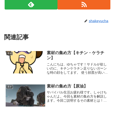
shakeyucha
関連記事
素材の集め方【キチン・ケラチ
素材
ン】
こんにちは、ゆちゃです！サドルが欲し
いのに、キチンケラチン足りないガーン
な時の顔をしてます。 使う頻度が高いの
になかなか揃わない素材それがキチンケ
ラチンです。サドルや防具など幅広くつ
かいます！素材でキチンケラチン150とか
素材の集め方【原油】
素材
ある場合はキチンと...
サバイバル生活お疲れ様です。しゃけち
ゃんだよ。今回も素材の集め方を解説し
ます。今回ご説明するその素材とは！原
油！たぶんこの３パターン！①雪国にて
集める②海の中で探す③フンコロガシに
フンを食べさせるレベル23になると毛皮