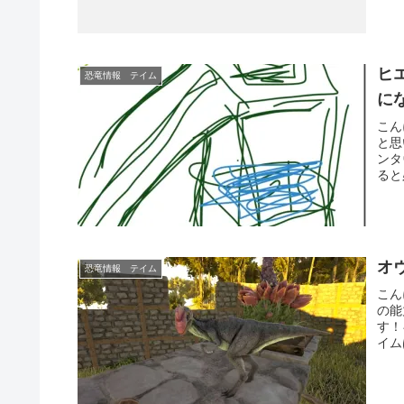
ヒ
恐竜情報 テイム
に
こん
と思
ンタ
ると
オ
恐竜情報 テイム
こん
の能
す！
イム