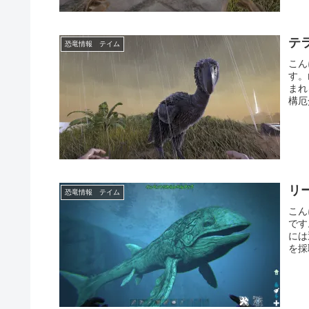
テ
恐竜情報 テイム
こん
す。
まれ
構厄
リ
恐竜情報 テイム
こん
です
には
を採