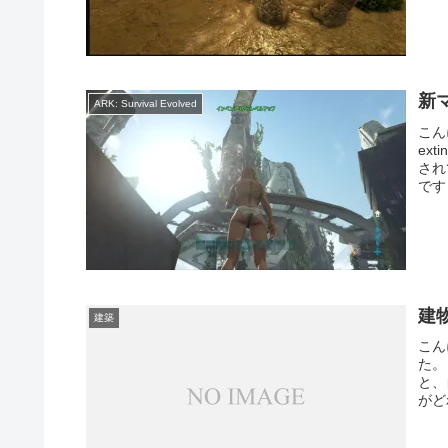
新マ
ARK: Survival Evolved
こん
ex
され
です
建
建築
こん
た。
と、
がど