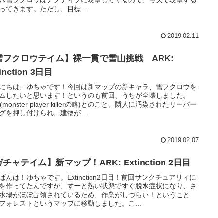
ってきます。ただし、目標...
2019.02.11
雪フクロウテイム】裸一貫で雪山挑戦 ARK:
inction 3日目
にちは、ゆちゃです！今回は新マップの新キャラ、雪フクロウを
ムしたいと思います！というのも前回、うちが全壊しました。
(monster player killerの略)とのこと。隣人に汚染されたリーパー
グを押し付けられ、建物が...
2019.02.07
【ガチャテイム】新マップ！ARK: Extinction 2日目
ばんは！ゆちゃです。Extinction2日目！前回サンクチュアリィに
を作ってたんですが、ずーと熱い状態ですぐ脱水症状になり、さ
水場がほぼ占領されているため、作業がしづらい！ということ
フォレストというマップに移動しました。こ...