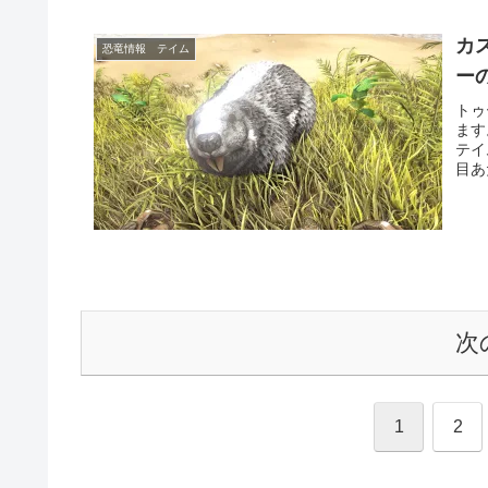
カ
恐竜情報 テイム
ー
トゥ
ます
テイ
目あ
次
1
2