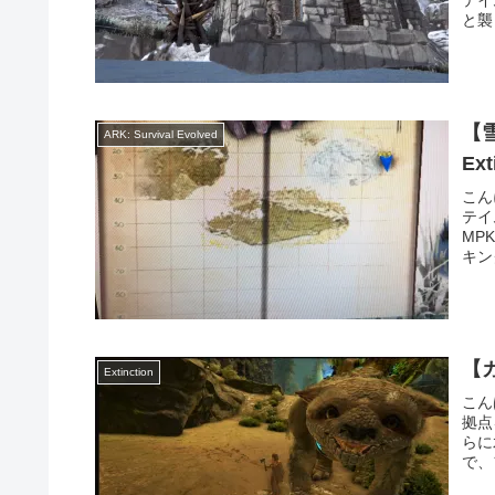
と襲
【
ARK: Survival Evolved
Ext
こん
テイ
MPK
キン
Extinction
こん
拠点
らに
で、