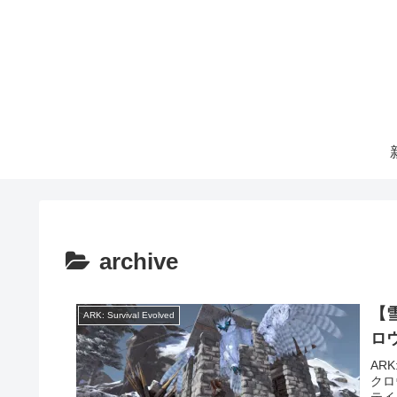
archive
【
ARK: Survival Evolved
ロ
AR
クロ
テイ