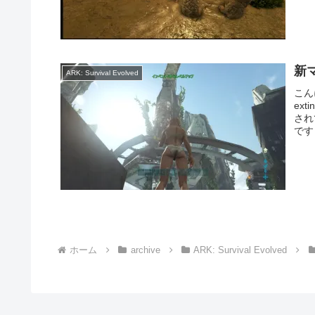
新マ
ARK: Survival Evolved
こん
ex
され
です
ホーム
archive
ARK: Survival Evolved