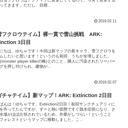
ってきます。ただし、目標...
2019.02.11
雪フクロウテイム】裸一貫で雪山挑戦 ARK:
inction 3日目
にちは、ゆちゃです！今回は新マップの新キャラ、雪フクロウを
ムしたいと思います！というのも前回、うちが全壊しました。
(monster player killerの略)とのこと。隣人に汚染されたリーパー
グを押し付けられ、建物が...
2019.02.07
【ガチャテイム】新マップ！ARK: Extinction 2日目
ばんは！ゆちゃです。Extinction2日目！前回サンクチュアリィに
を作ってたんですが、ずーと熱い状態ですぐ脱水症状になり、さ
水場がほぼ占領されているため、作業がしづらい！ということ
フォレストというマップに移動しました。こ...