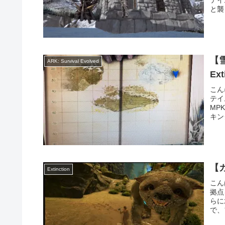
と襲
【
ARK: Survival Evolved
Ext
こん
テイ
MPK
キン
Extinction
こん
拠点
らに
で、