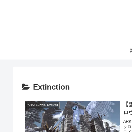
Extinction
【
ARK: Survival Evolved
ロ
AR
クロ
テイ