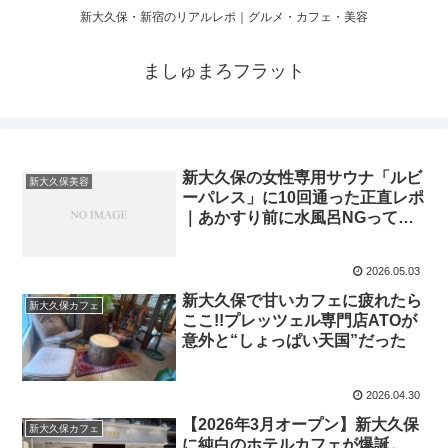
新大久保・新宿のリアルレポ｜グルメ・カフェ・美容
ましゅまろフラット
新大久保の女性専用サウナ「ルビ
新大久保美容
ーパレス」に10回通った正直レポ
｜あかすり前に水風呂NGって知
ってた？
2026.05.03
新大久保で甘いカフェに疲れたら
新大久保カフェ
ここ!!プレッツェル専門店ATOが
意外と“しょっぱい天国”だった
2026.04.30
【2026年3月オープン】新大久保
新大久保カフェ
に純白のホテルカフェが爆誕。