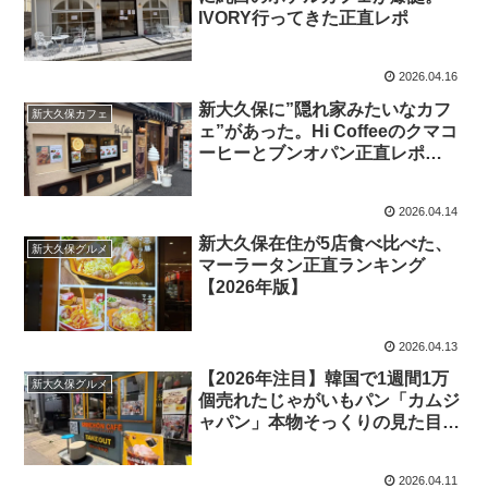
IVORY行ってきた正直レポ
2026.04.16
新大久保に”隠れ家みたいなカフ
新大久保カフェ
ェ”があった。Hi Coffeeのクマコ
ーヒーとブンオパン正直レポ
【2026年版】
2026.04.14
新大久保在住が5店食べ比べた、
新大久保グルメ
マーラータン正直ランキング
【2026年版】
2026.04.13
【2026年注目】韓国で1週間1万
新大久保グルメ
個売れたじゃがいもパン「カムジ
ャパン」本物そっくりの見た目で
400円!
2026.04.11